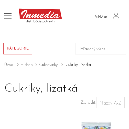
login
Prihlásiť
KATEGÓRIE
Úvod
E-shop
Cukrovinky
Cukríky, lízatká
Cukríky, lízatká
Zoradiť: