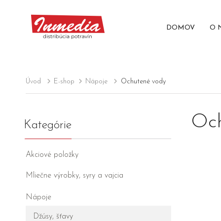
DOMOV
O 
Úvod
E-shop
Nápoje
Ochutené vody
Och
Kategórie
Akciové položky
Mliečne výrobky, syry a vajcia
Nápoje
Džúsy, šťavy