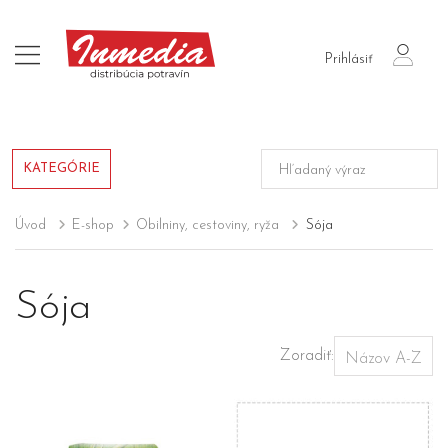
login
Prihlásiť
KATEGÓRIE
Úvod
E-shop
Obilniny, cestoviny, ryža
Sója
Sója
Zoradiť: