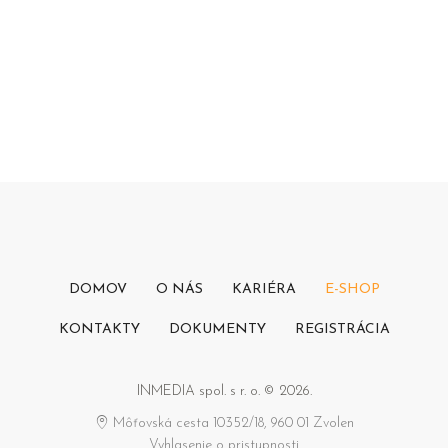
DOMOV
O NÁS
KARIÉRA
E-SHOP
KONTAKTY
DOKUMENTY
REGISTRÁCIA
INMEDIA spol. s r. o. © 2026.
Môťovská cesta 10352/18, 960 01 Zvolen
Vyhlasenie o pristupnosti