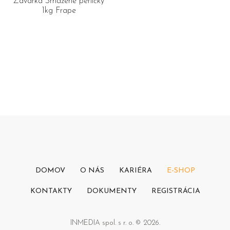
Závarka Smažené perličky
1kg Frape
DOMOV
O NÁS
KARIÉRA
E-SHOP
KONTAKTY
DOKUMENTY
REGISTRÁCIA
INMEDIA spol. s r. o. © 2026.