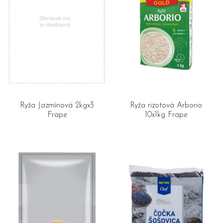
Ryža Jazmínová 2kgx3
Ryža rizotová Arborio
Frape
10x1kg Frape