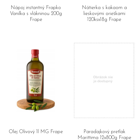
Nápoj instantný Frapko
Nátierka s kakaom a
Vanilka s vlákninou 200g
lieskovými orieškami
Frape
120ksx18g Frape
Olej Olivový 1l MG Frape
Paradajkový pretlak
Marittima 12x800g Frape