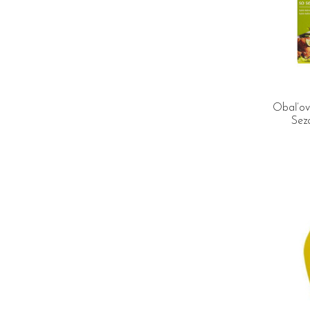
Obaľova
Sez