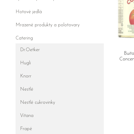
Hotové jedlá
Mrazené produkty a polotovary
Catering
Dr.Oetker
Buit
Concent
Hugli
Knorr
Nestlé
Nestlé cukrovinky
Vitana
Frapé