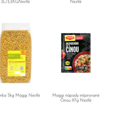
3L/3,3KGNestlé
Nestlé
enka 5kg Maggi Nestlé
Maggi nápady inšpirované
Čínou 97g Nestlé