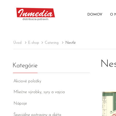
DOMOV
O 
Úvod
E-shop
Catering
Nestlé
Nes
Kategórie
Akciové položky
Mliečne výrobky, syry a vajcia
Nápoje
Špeciálne potraviny a diéta