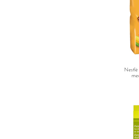
Nestlé 
med