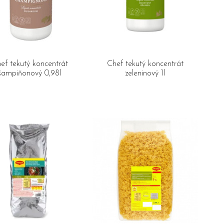
ef tekutý koncentrát
Chef tekutý koncentrát
šampiňonový 0,98l
zeleninový 1l