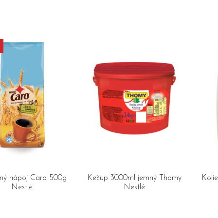
tný nápoj Caro 500g
Kečup 3000ml jemný Thomy
Koli
Nestlé
Nestlé