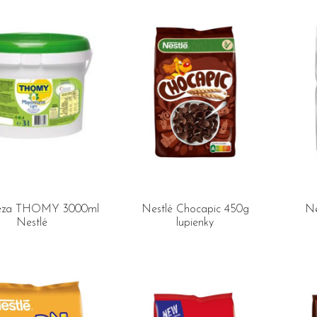
eza THOMY 3000ml
Nestlé Chocapic 450g
Ne
Nestlé
lupienky