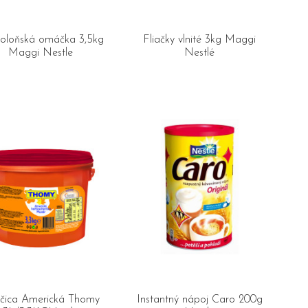
Boloňská omáčka 3,5kg
Fliačky vlnité 3kg Maggi
Maggi Nestle
Nestlé
čica Americká Thomy
Instantný nápoj Caro 200g