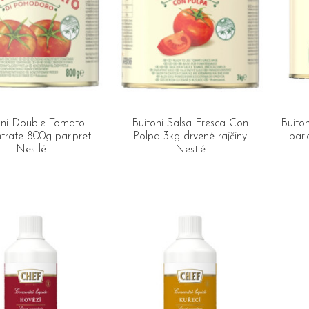
oni Double Tomato
Buitoni Salsa Fresca Con
Buito
rate 800g par.pretl.
Polpa 3kg drvené rajčiny
par.
Nestlé
Nestlé