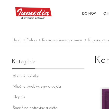
DOMOV
O 
Úvod
E-shop
Koreniny a koreniace zmesi
Koreniace zme
Kor
Kategórie
Akciové položky
Mliečne výrobky, syry a vajcia
Nápoje
Špeciálne potraviny a diéta