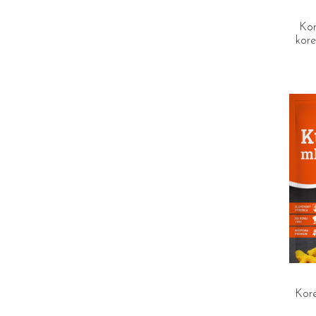
Kor
kor
Kor