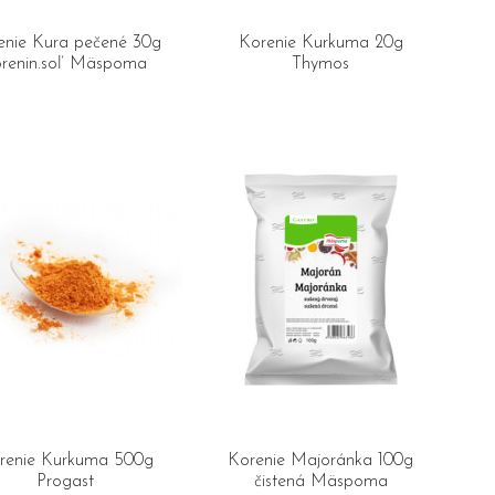
enie Kura pečené 30g
Korenie Kurkuma 20g
orenin.soľ Mäspoma
Thymos
renie Kurkuma 500g
Korenie Majoránka 100g
Progast
čistená Mäspoma