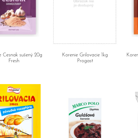
e Cesnak sušený 20g
Korenie Grilovacie 1kg
Koren
Fresh
Progast