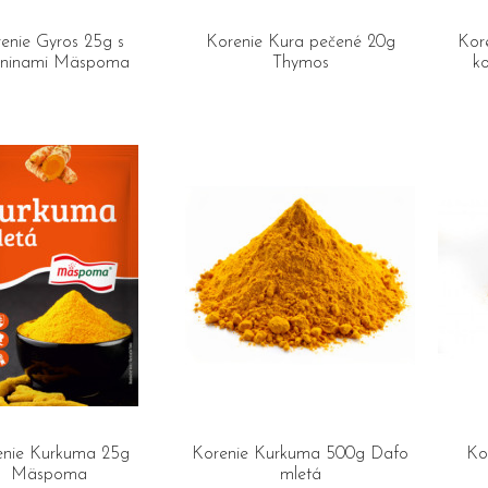
enie Gyros 25g s
Korenie Kura pečené 20g
Kor
eninami Mäspoma
Thymos
k
enie Kurkuma 25g
Korenie Kurkuma 500g Dafo
Ko
Mäspoma
mletá