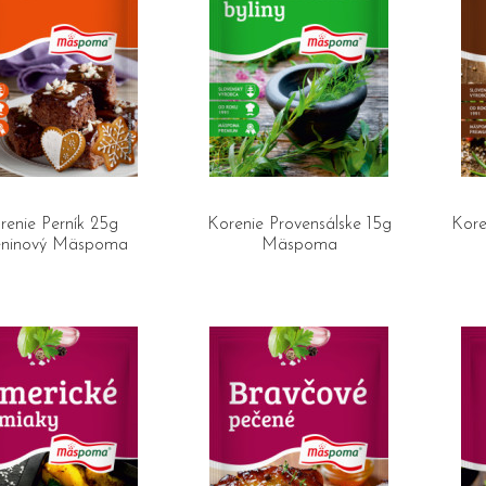
renie Perník 25g
Korenie Provensálske 15g
Kore
eninový Mäspoma
Mäspoma