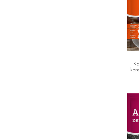
Ko
kor