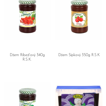
Džem Ríbezľový 340g
Džem Šípkový 350g R.S.K
R.S.K.