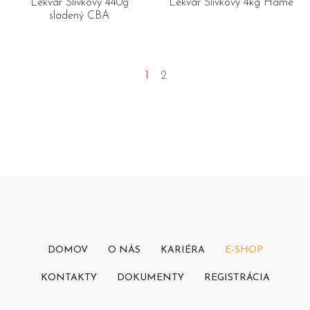
Lekvár Slivkový 440g
Lekvár Slivkový 4kg Hamé
sladený CBA
1
2
DOMOV
O NÁS
KARIÉRA
E-SHOP
KONTAKTY
DOKUMENTY
REGISTRÁCIA