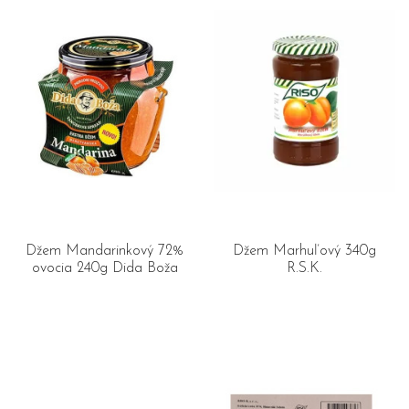
Džem Mandarinkový 72%
Džem Marhuľový 340g
ovocia 240g Dida Boža
R.S.K.