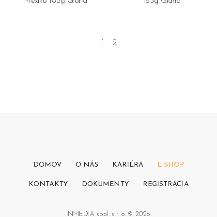
Mexiko 185g Giana
185g Giana
1
2
DOMOV
O NÁS
KARIÉRA
E-SHOP
KONTAKTY
DOKUMENTY
REGISTRÁCIA
INMEDIA spol. s r. o. © 2026.