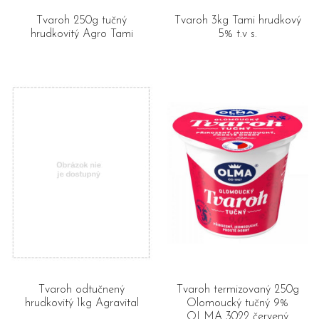
Tvaroh 250g tučný
Tvaroh 3kg Tami hrudkový
hrudkovitý Agro Tami
5% t.v s.
Tvaroh odtučnený
Tvaroh termizovaný 250g
hrudkovitý 1kg Agravital
Olomoucký tučný 9%
OLMA 3022 červený