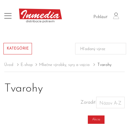
login
Prihlásiť
KATEGÓRIE
Úvod
E-shop
Mliečne výrobky, syry a vajcia
Tvarohy
Tvarohy
Zoradiť:
Akcia