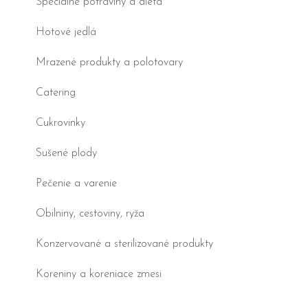
Špeciálne potraviny a diéta
Hotové jedlá
Mrazené produkty a polotovary
Catering
Cukrovinky
Sušené plody
Pečenie a varenie
Obilniny, cestoviny, ryža
Konzervované a sterilizované produkty
Koreniny a koreniace zmesi