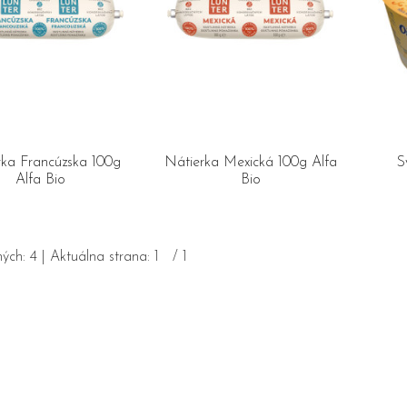
rka Francúzska 100g
Nátierka Mexická 100g Alfa
S
Alfa Bio
Bio
ých:
4
| Aktuálna strana:
1
/
1