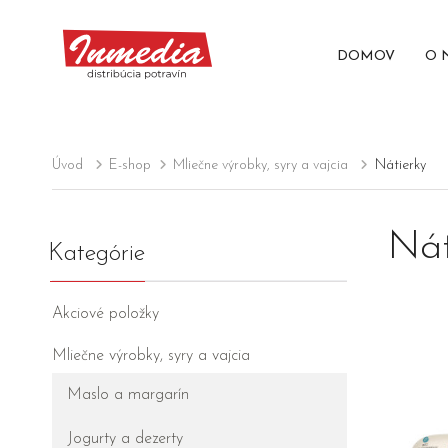
DOMOV
O 
Úvod
E-shop
Mliečne výrobky, syry a vajcia
Nátierky
Nát
Kategórie
Akciové položky
Mliečne výrobky, syry a vajcia
Maslo a margarín
Jogurty a dezerty