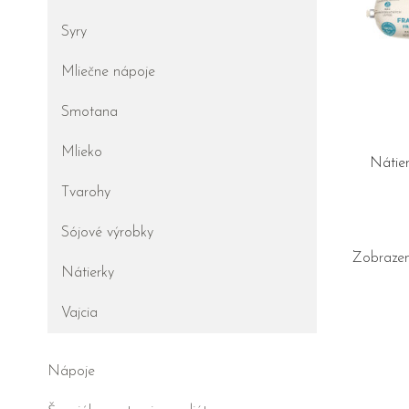
Syry
Mliečne nápoje
Smotana
Mlieko
Nátie
Tvarohy
Sójové výrobky
Zobrazen
Nátierky
Vajcia
Nápoje