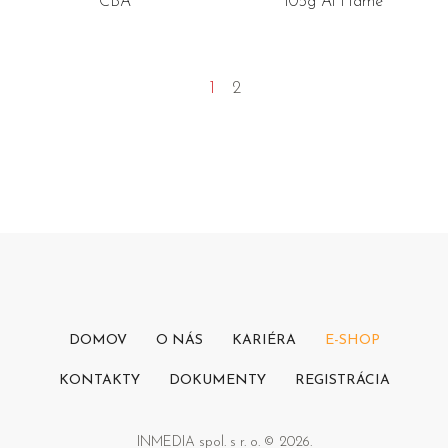
CBA
105g Al Hamé
1
2
DOMOV
O NÁS
KARIÉRA
E-SHOP
KONTAKTY
DOKUMENTY
REGISTRÁCIA
INMEDIA spol. s r. o. © 2026.