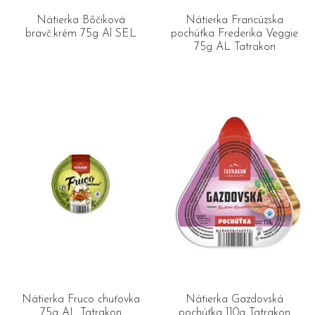
Nátierka Bôčiková
Nátierka Francúzska
bravč.krém 75g Al SEL
pochúťka Frederika Veggie
75g AL Tatrakon
Nátierka Fruco chuťovka
Nátierka Gazdovská
75g AL Tatrakon
pochúťka 110g Tatrakon