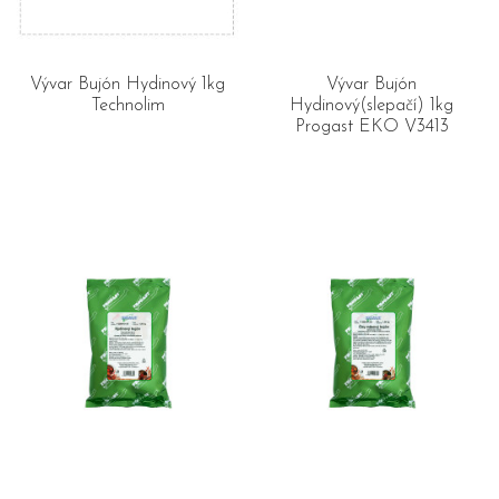
Vývar Bujón Hydinový 1kg
Vývar Bujón
Technolim
Hydinový(slepačí) 1kg
Progast EKO V3413