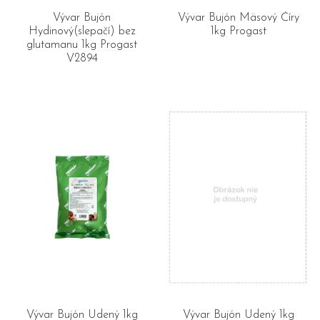
Vývar Bujón
Vývar Bujón Mäsový Číry
Hydinový(slepačí) bez
1kg Progast
glutamanu 1kg Progast
V2894
Vývar Bujón Údený 1kg
Vývar Bujón Údený 1kg