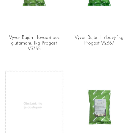
Vývar Bujón Hovädzí bez
Vývar Bujón Hríbový 1kg
glutamanu 1kg Progast
Progast V2667
V3335