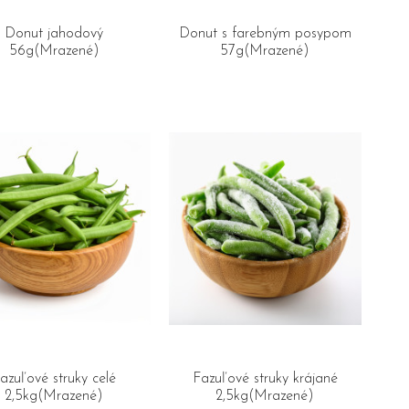
Donut jahodový
Donut s farebným posypom
56g(Mrazené)
57g(Mrazené)
azuľové struky celé
Fazuľové struky krájané
2,5kg(Mrazené)
2,5kg(Mrazené)