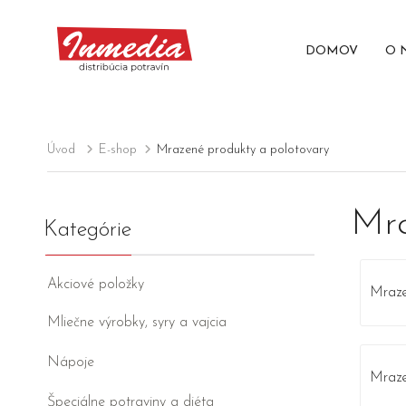
DOMOV
O 
Úvod
E-shop
Mrazené produkty a polotovary
Mra
Kategórie
Akciové položky
Mraz
Mliečne výrobky, syry a vajcia
Nápoje
Mraze
Špeciálne potraviny a diéta