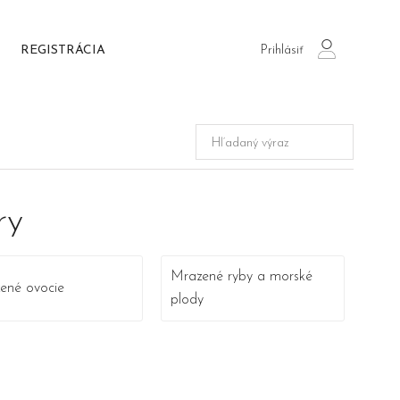
Prihlásiť
REGISTRÁCIA
login
ry
Mrazené ryby a morské
ené ovocie
plody