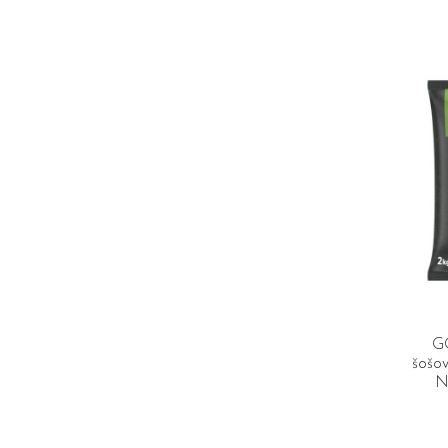
G
šošo
N