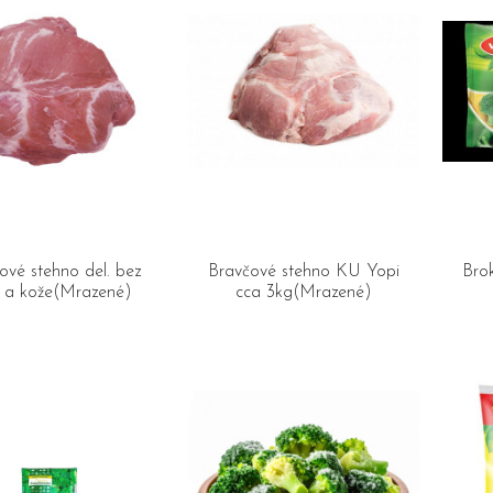
ové stehno del. bez
Bravčové stehno KÚ Yopi
Bro
i a kože(Mrazené)
cca 3kg(Mrazené)