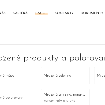
NÁS
KARIÉRA
E-SHOP
KONTAKTY
DOKUMENTY
zené produkty a polotova
ené mäso
Mrazená zelenina
Mraz
Mrazená zmrzlina, nanuky,
né polotovary
koncentráty a dreňe