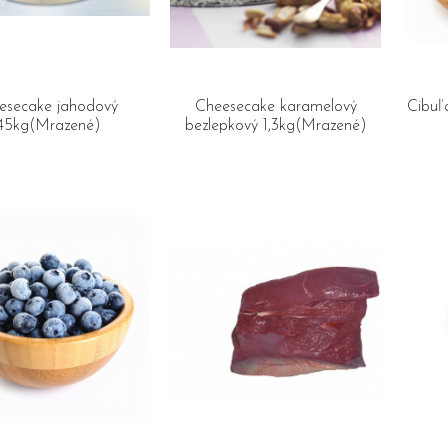
esecake jahodový
Cheesecake karamelový
Cibuľ
,45kg(Mrazené)
bezlepkový 1,3kg(Mrazené)