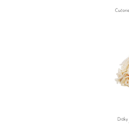
Čučori
Držky