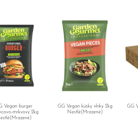
G Vegan burger
GG Vegan kúsky vlnky 2kg
GG V
vicovo-mrkvový 2kg
Nestlé(Mrazené)
estlé(Mrazené)