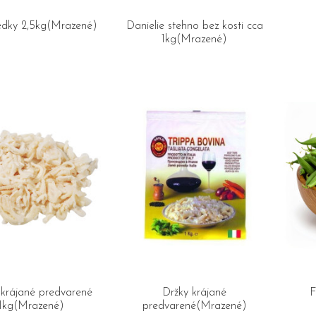
edky 2,5kg(Mrazené)
Danielie stehno bez kosti cca
1kg(Mrazené)
 krájané predvarené
Držky krájané
F
1kg(Mrazené)
predvarené(Mrazené)