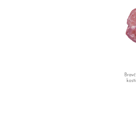
Bravč
kost