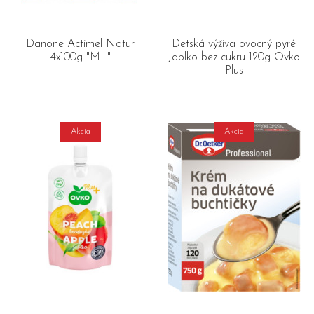
Danone Actimel Natur
Detská výživa ovocný pyré
4x100g "ML"
Jablko bez cukru 120g Ovko
Plus
Akcia
Akcia