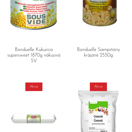
Bonduelle Kukurica
Bonduelle Šampiňóny
supersweet 1870g vákuová
krájané 2550g
SV
Akcia
Akcia