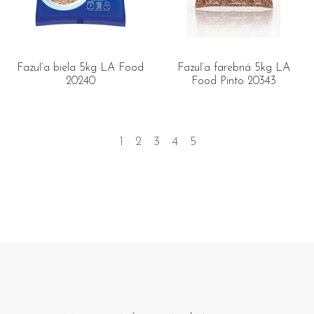
Fazuľa biela 5kg LA Food
Fazuľa farebná 5kg LA
20240
Food Pinto 20343
1
2
3
4
5