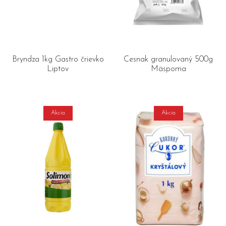
Bryndza 1kg Gastro črievko
Cesnak granulovaný 500g
Liptov
Mäspoma
Akcia
Akcia