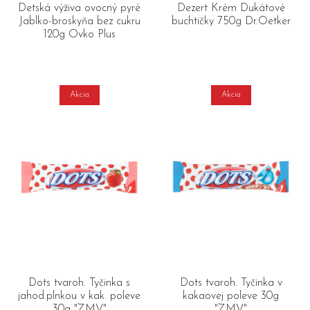
Detská výživa ovocný pyré
Dezert Krém Dukátové
Jablko-broskyňa bez cukru
buchtičky 750g Dr.Oetker
120g Ovko Plus
Akcia
Akcia
Dots tvaroh. Tyčinka s
Dots tvaroh. Tyčinka v
jahod.plnkou v kak. poleve
kakaovej poleve 30g
30g "ZMV"
"ZMV"