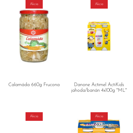
Akcia
Akcia
Čalamáda 660g Frucona
Danone Actimel ActiKids
jahoda/banán 4x100g "ML"
Akcia
Akcia