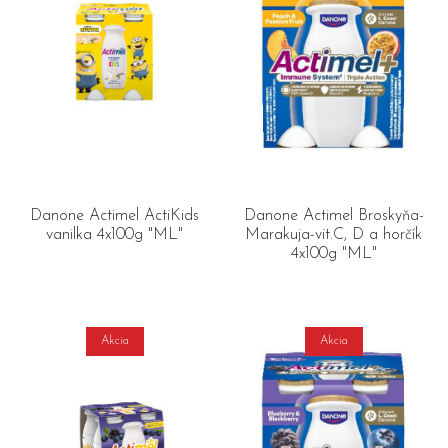
Danone Actimel ActiKids
Danone Actimel Broskyňa-
vanilka 4x100g "ML"
Marakuja-vit.C, D a horčík
4x100g "ML"
Akcia
Akcia