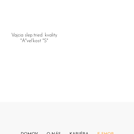
Vajcia slep.tried. kvality
"A"veľkosť "S"