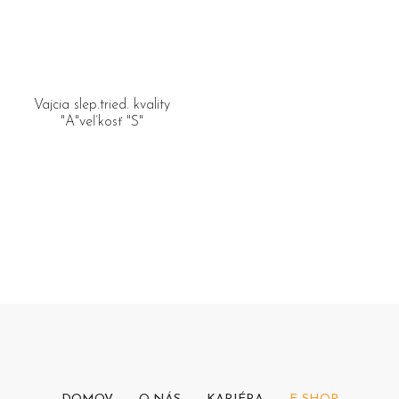
Vajcia slep.tried. kvality
"A"veľkosť "S"