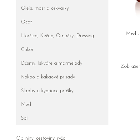
Oleje, masť a oškvarky
Ocot
Med k
Horčica, Kečup, Omáčky, Dressing
Cukor
Džemy, lekváre a marmelády
Zobrazen
Kakao a kakaové prísady
Škroby a kypriace prášky
Med
Soľ
Obilniny, cestoviny, ryža