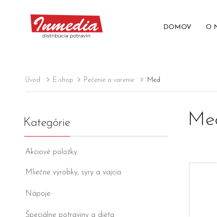
DOMOV
O 
Úvod
E-shop
Pečenie a varenie
Med
Me
Kategórie
Akciové položky
Mliečne výrobky, syry a vajcia
Nápoje
Špeciálne potraviny a diéta