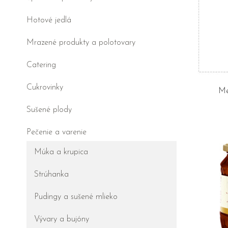
Hotové jedlá
Mrazené produkty a polotovary
Catering
Cukrovinky
Me
Sušené plody
Pečenie a varenie
Múka a krupica
Strúhanka
Pudingy a sušené mlieko
Vývary a bujóny