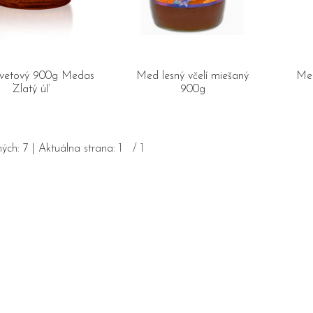
vetový 900g Medas
Med lesný včelí miešaný
Med
Zlatý úľ
900g
ých:
7
| Aktuálna strana:
1
/
1