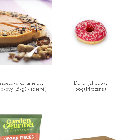
eesecake karamelový
Donut jahodový
epkový 1,3kg(Mrazené)
56g(Mrazené)