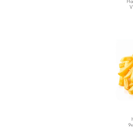
Hal
V
9