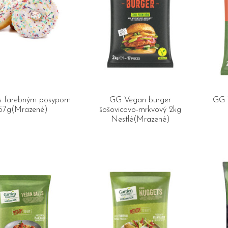
s farebným posypom
GG Vegan burger
GG V
57g(Mrazené)
šošovicovo-mrkvový 2kg
Nestlé(Mrazené)