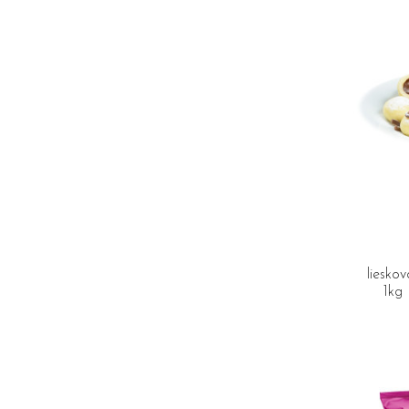
liesko
1kg