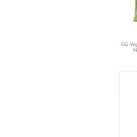
GG Veg
N