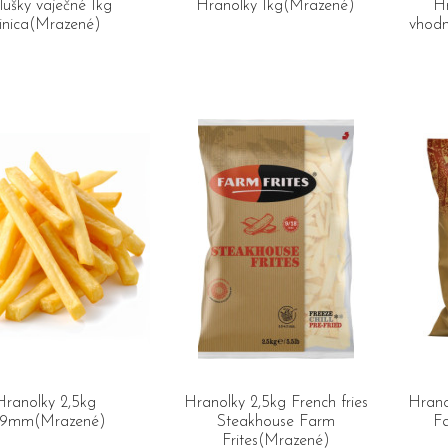
ušky vaječné 1kg
Hranolky 1kg(Mrazené)
Hr
inica(Mrazené)
vhod
Hranolky 2,5kg
Hranolky 2,5kg French fries
Hrano
x9mm(Mrazené)
Steakhouse Farm
Fa
Frites(Mrazené)