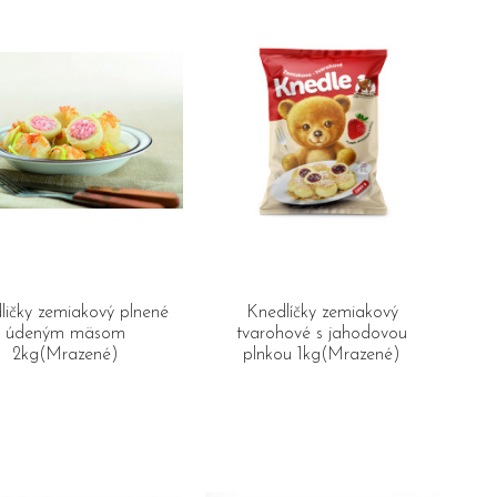
ličky zemiakový plnené
Knedlíčky zemiakový
údeným mäsom
tvarohové s jahodovou
2kg(Mrazené)
plnkou 1kg(Mrazené)