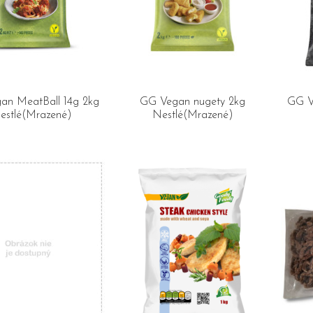
an MeatBall 14g 2kg
GG Vegan nugety 2kg
GG V
estlé(Mrazené)
Nestlé(Mrazené)