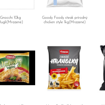
Gnocchi 10kg
Goody Foody steak prírodný
ugli(Mrazené)
chicken style 1kg(Mrazené)