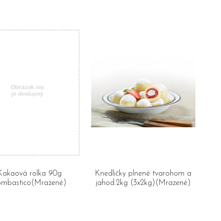
Kakaová rolka 90g
Knedličky plnené tvarohom a
mbastico(Mrazené)
jahod.2kg (3x2kg)(Mrazené)