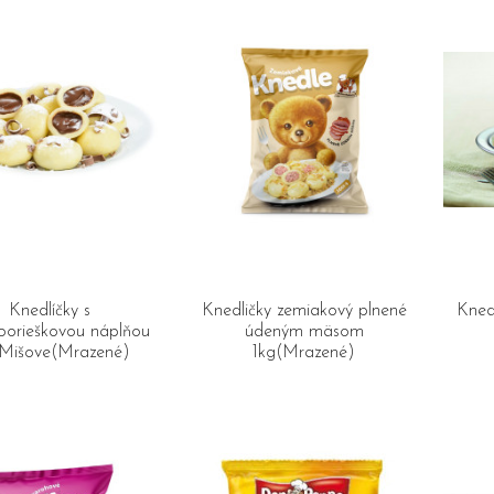
Knedlíčky s
Knedličky zemiakový plnené
Kned
voorieškovou náplňou
údeným mäsom
 Mišove(Mrazené)
1kg(Mrazené)