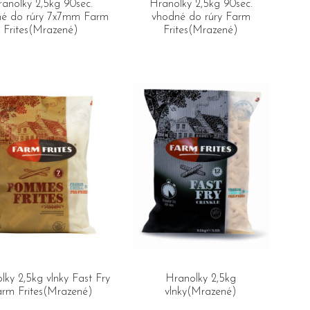
anolky 2,5kg 90sec.
Hranolky 2,5kg 90sec.
né do rúry 7x7mm Farm
vhodné do rúry Farm
Frites(Mrazené)
Frites(Mrazené)
lky 2,5kg vlnky Fast Fry
Hranolky 2,5kg
rm Frites(Mrazené)
vlnky(Mrazené)