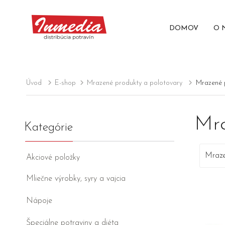
DOMOV
O 
Úvod
E-shop
Mrazené produkty a polotovary
Mrazené 
Mra
Kategórie
Mraze
Akciové položky
Mliečne výrobky, syry a vajcia
Nápoje
Špeciálne potraviny a diéta