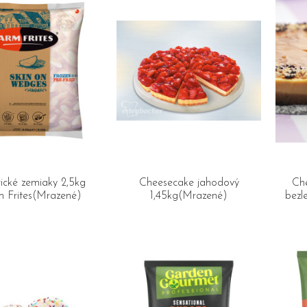
ické zemiaky 2,5kg
Cheesecake jahodový
Ch
 Frites(Mrazené)
1,45kg(Mrazené)
bezl