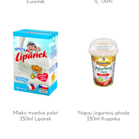
Euromilk
1L TAMI
Mlieko trvanlivé polot.
Nápoj Jogurtový jahoda
250ml Lipánek
230ml Krajanka