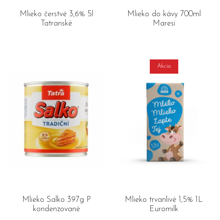
Mlieko čerstvé 3,6% 5l
Mlieko do kávy 700ml
Tatranské
Maresi
Akcia
Mlieko Salko 397g P
Mlieko trvanlivé 1,5% 1L
kondenzované
Euromilk