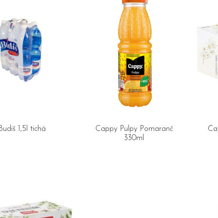
Budiš 1,5l tichá
Cappy Pulpy Pomaranč
Ča
330ml