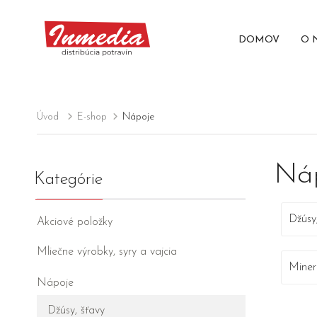
DOMOV
O 
Úvod
E-shop
Nápoje
Ná
Kategórie
Džúsy
Akciové položky
Mliečne výrobky, syry a vajcia
Miner
Nápoje
Džúsy, šťavy