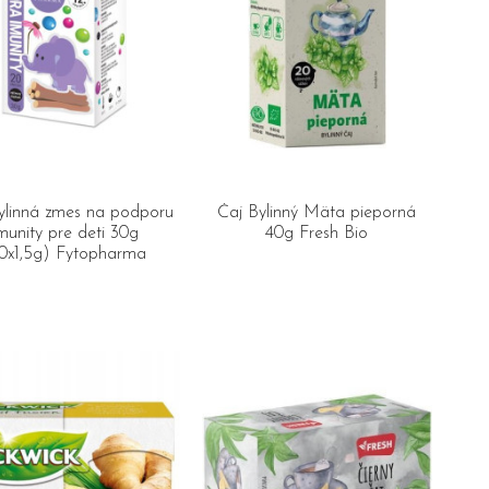
ylinná zmes na podporu
Čaj Bylinný Mäta pieporná
munity pre deti 30g
40g Fresh Bio
0x1,5g) Fytopharma