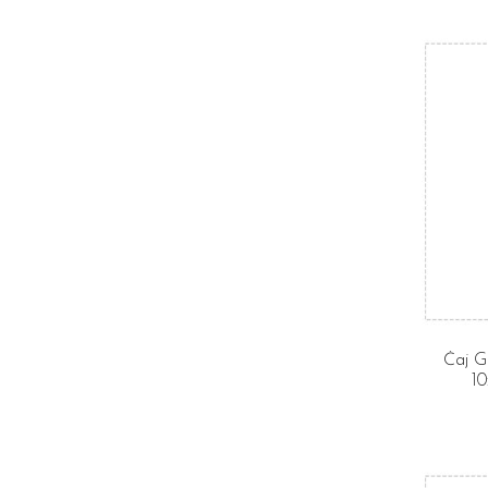
Čaj G
10