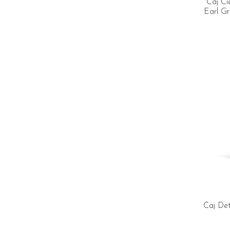
Čaj Či
Earl G
Čaj Det