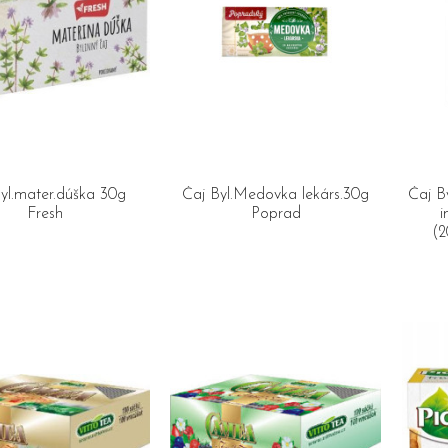
yl.mater.dúška 30g
Čaj Byl.Medovka lekárs.30g
Čaj B
Fresh
Poprad
i
(2