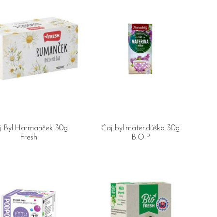
j Byl.Harmanček 30g
Čaj byl.mater.dúška 30g
Fresh
B.O.P