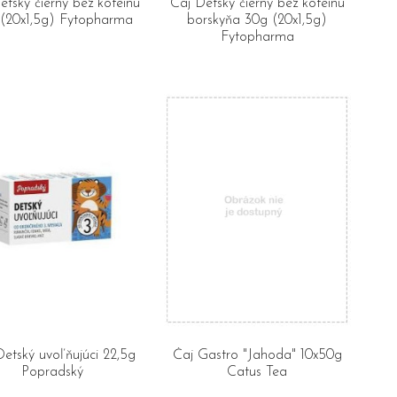
etský čierny bez kofeínu
Čaj Detský čierny bez kofeínu
(20x1,5g) Fytopharma
borskyňa 30g (20x1,5g)
Fytopharma
Detský uvoľňujúci 22,5g
Čaj Gastro "Jahoda" 10x50g
Popradský
Catus Tea