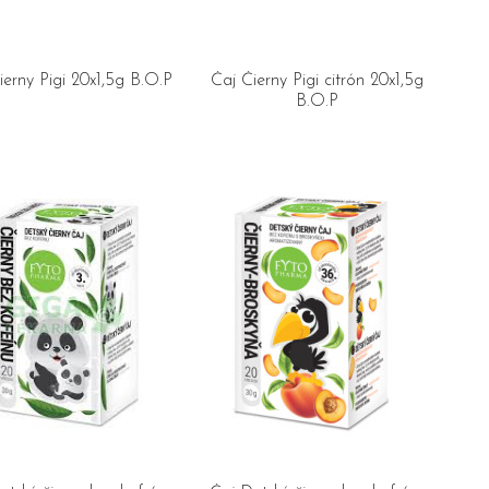
ierny Pigi 20x1,5g B.O.P
Čaj Čierny Pigi citrón 20x1,5g
B.O.P