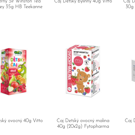
erny Sir Winston Tea
Čaj Detský bylinný 40g Vitto
Čaj D
rey 35g HB Teekanne
30g 
ský ovocný 40g Vitto
Čaj Detský ovocný malina
Čaj 
40g (20x2g) Fytopharma