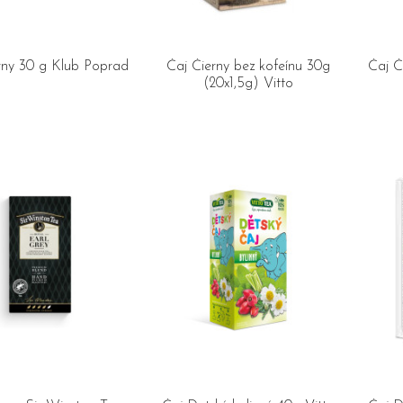
rny 30 g Klub Poprad
Čaj Čierny bez kofeínu 30g
Čaj Č
(20x1,5g) Vitto