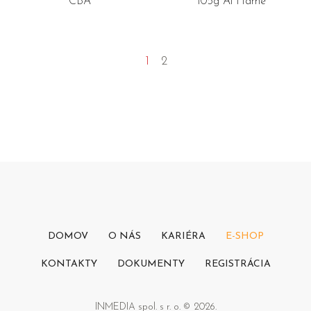
CBA
105g Al Hamé
1
2
DOMOV
O NÁS
KARIÉRA
E-SHOP
KONTAKTY
DOKUMENTY
REGISTRÁCIA
INMEDIA spol. s r. o. © 2026.