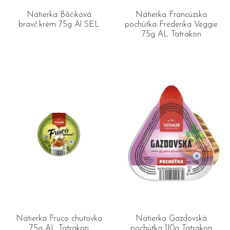
Nátierka Bôčiková
Nátierka Francúzska
bravč.krém 75g Al SEL
pochúťka Frederika Veggie
75g AL Tatrakon
Nátierka Fruco chuťovka
Nátierka Gazdovská
75g AL Tatrakon
pochúťka 110g Tatrakon