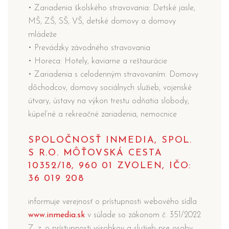
• Zariadenia školského stravovania: Detské jasle,
MŠ, ZŠ, SŠ, VŠ, detské domovy a domovy
mládeže
• Prevádzky závodného stravovania
• Horeca: Hotely, kaviarne a reštaurácie
• Zariadenia s celodenným stravovaním: Domovy
dôchodcov, domovy sociálnych služieb, vojenské
útvary, ústavy na výkon trestu odňatia slobody,
kúpeľné a rekreačné zariadenia, nemocnice
SPOLOČNOSŤ INMEDIA, SPOL.
S R.O. MÔŤOVSKÁ CESTA
10352/18, 960 01 ZVOLEN, IČO:
36 019 208
informuje verejnosť o prístupnosti webového sídla
www.inmedia.sk
v súlade so zákonom č. 351/2022
Z. z. o prístupnosti výrobkov a služieb pre osoby