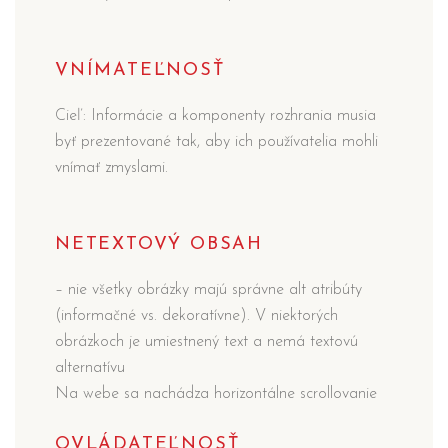
VNÍMATEĽNOSŤ
Cieľ: Informácie a komponenty rozhrania musia
byť prezentované tak, aby ich používatelia mohli
vnímať zmyslami.
NETEXTOVÝ OBSAH
– nie všetky obrázky majú správne alt atribúty
(informačné vs. dekoratívne). V niektorých
obrázkoch je umiestnený text a nemá textovú
alternatívu
Na webe sa nachádza horizontálne scrollovanie
OVLÁDATEĽNOSŤ