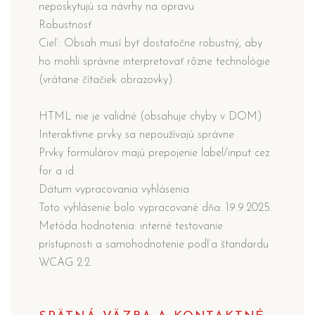
neposkytujú sa návrhy na opravu
Robustnosť
Cieľ: Obsah musí byť dostatočne robustný, aby
ho mohli správne interpretovať rôzne technológie
(vrátane čítačiek obrazovky).
HTML nie je validné (obsahuje chyby v DOM)
Interaktívne prvky sa nepoužívajú správne
Prvky formulárov majú prepojenie label/input cez
for a id
Dátum vypracovania vyhlásenia
Toto vyhlásenie bolo vypracované dňa: 19.9.2025.
Metóda hodnotenia: interné testovanie
prístupnosti a samohodnotenie podľa štandardu
WCAG 2.2.