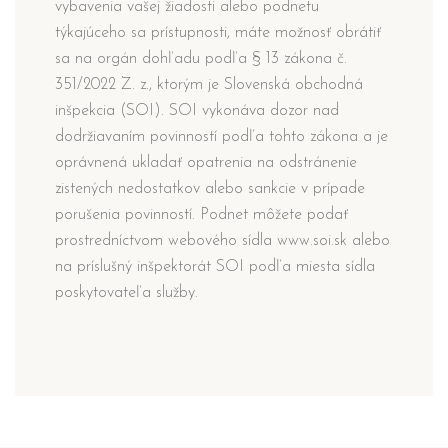
vybavenia vašej žiadosti alebo podnetu
týkajúceho sa prístupnosti, máte možnosť obrátiť
sa na orgán dohľadu podľa § 13 zákona č.
351/2022 Z. z., ktorým je Slovenská obchodná
inšpekcia (SOI). SOI vykonáva dozor nad
dodržiavaním povinností podľa tohto zákona a je
oprávnená ukladať opatrenia na odstránenie
zistených nedostatkov alebo sankcie v prípade
porušenia povinností. Podnet môžete podať
prostredníctvom webového sídla www.soi.sk alebo
na príslušný inšpektorát SOI podľa miesta sídla
poskytovateľa služby.