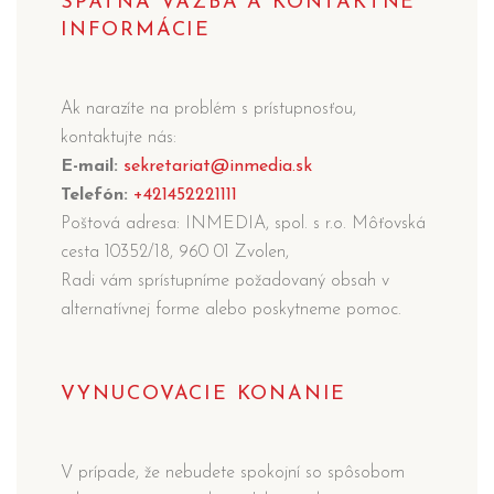
SPÄTNÁ VÄZBA A KONTAKTNÉ
INFORMÁCIE
Ak narazíte na problém s prístupnosťou,
kontaktujte nás:
E-mail:
sekretariat@inmedia.sk
Telefón:
+421452221111
Poštová adresa: INMEDIA, spol. s r.o. Môťovská
cesta 10352/18, 960 01 Zvolen,
Radi vám sprístupníme požadovaný obsah v
alternatívnej forme alebo poskytneme pomoc.
VYNUCOVACIE KONANIE
V prípade, že nebudete spokojní so spôsobom