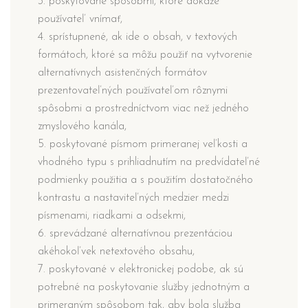
3. poskytované spôsobmi, ktoré dokáže
používateľ vnímať,
4. sprístupnené, ak ide o obsah, v textových
formátoch, ktoré sa môžu použiť na vytvorenie
alternatívnych asistenčných formátov
prezentovateľných používateľom rôznymi
spôsobmi a prostredníctvom viac než jedného
zmyslového kanála,
5. poskytované písmom primeranej veľkosti a
vhodného typu s prihliadnutím na predvídateľné
podmienky použitia a s použitím dostatočného
kontrastu a nastaviteľných medzier medzi
písmenami, riadkami a odsekmi,
6. sprevádzané alternatívnou prezentáciou
akéhokoľvek netextového obsahu,
7. poskytované v elektronickej podobe, ak sú
potrebné na poskytovanie služby jednotným a
primeraným spôsobom tak, aby bola služba