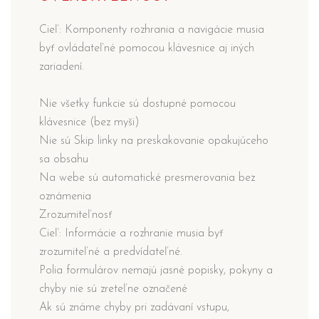
Cieľ: Komponenty rozhrania a navigácie musia
byť ovládateľné pomocou klávesnice aj iných
zariadení.
Nie všetky funkcie sú dostupné pomocou
klávesnice (bez myši)
Nie sú Skip linky na preskakovanie opakujúceho
sa obsahu
Na webe sú automatické presmerovania bez
oznámenia
Zrozumiteľnosť
Cieľ: Informácie a rozhranie musia byť
zrozumiteľné a predvídateľné.
Polia formulárov nemajú jasné popisky, pokyny a
chyby nie sú zreteľne označené
Ak sú známe chyby pri zadávaní vstupu,