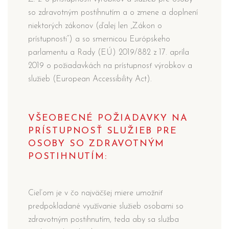
so zdravotným postihnutím a o zmene a doplnení
niektorých zákonov (ďalej len „Zákon o
prístupnosti“) a so smernicou Európskeho
parlamentu a Rady (EÚ) 2019/882 z 17. apríla
2019 o požiadavkách na prístupnosť výrobkov a
služieb (European Accessibility Act).
VŠEOBECNÉ POŽIADAVKY NA
PRÍSTUPNOSŤ SLUŽIEB PRE
OSOBY SO ZDRAVOTNÝM
POSTIHNUTÍM:
Cieľom je v čo najväčšej miere umožniť
predpokladané využívanie služieb osobami so
zdravotným postihnutím, teda aby sa služba