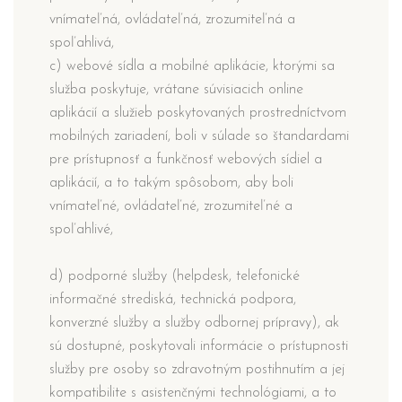
vnímateľná, ovládateľná, zrozumiteľná a
spoľahlivá,
c) webové sídla a mobilné aplikácie, ktorými sa
služba poskytuje, vrátane súvisiacich online
aplikácií a služieb poskytovaných prostredníctvom
mobilných zariadení, boli v súlade so štandardami
pre prístupnosť a funkčnosť webových sídiel a
aplikácií, a to takým spôsobom, aby boli
vnímateľné, ovládateľné, zrozumiteľné a
spoľahlivé,
d) podporné služby (helpdesk, telefonické
informačné strediská, technická podpora,
konverzné služby a služby odbornej prípravy), ak
sú dostupné, poskytovali informácie o prístupnosti
služby pre osoby so zdravotným postihnutím a jej
kompatibilite s asistenčnými technológiami, a to