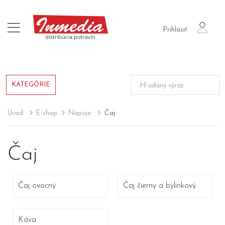
login
Prihlásiť
KATEGÓRIE
Úvod
E-shop
Nápoje
Čaj
Čaj
Čaj ovocný
Čaj čierny a bylinkový
Káva