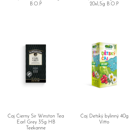
B.O.P
20x1,5g B.O.P
Čaj Čierny Sir Winston Tea
Čaj Detský bylinný 40g
Earl Grey 35g HB
Vitto
Teekanne