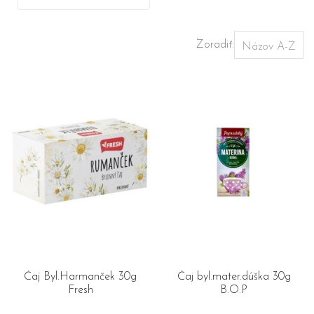
Zoradiť:
Čaj Byl.Harmanček 30g
Čaj byl.mater.dúška 30g
Fresh
B.O.P