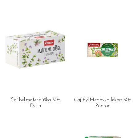
Čaj byl.mater.dúška 30g
Čaj Byl.Medovka lekárs.30g
Fresh
Poprad