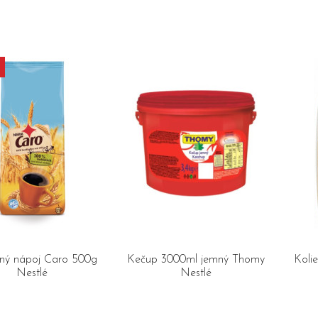
tný nápoj Caro 500g
Kečup 3000ml jemný Thomy
Koli
Nestlé
Nestlé