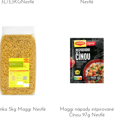
3L/3,3KGNestlé
Nestlé
enka 5kg Maggi Nestlé
Maggi nápady inšpirované
Čínou 97g Nestlé