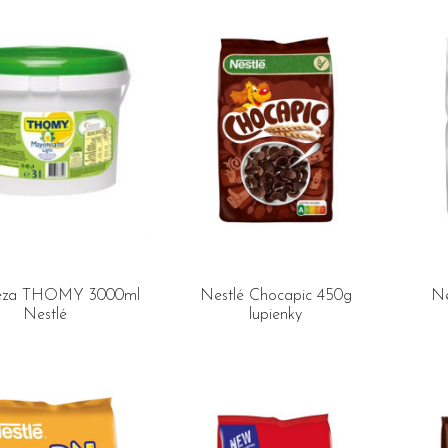
eza THOMY 3000ml
Nestlé Chocapic 450g
Ne
Nestlé
lupienky