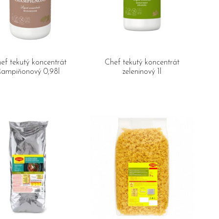
ef tekutý koncentrát
Chef tekutý koncentrát
šampiňonový 0,98l
zeleninový 1l