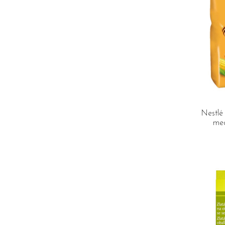
Nestlé 
med