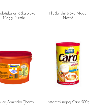
Boloňská omáčka 3,5kg
Fliačky vlnité 3kg Maggi
Maggi Nestle
Nestlé
čica Americká Thomy
Instantný nápoj Caro 200g