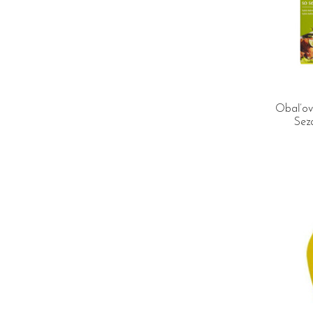
Obaľova
Sez