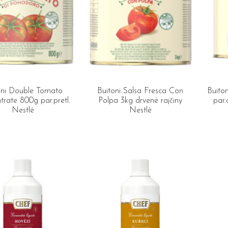
oni Double Tomato
Buitoni Salsa Fresca Con
Buito
rate 800g par.pretl.
Polpa 3kg drvené rajčiny
par.
Nestlé
Nestlé