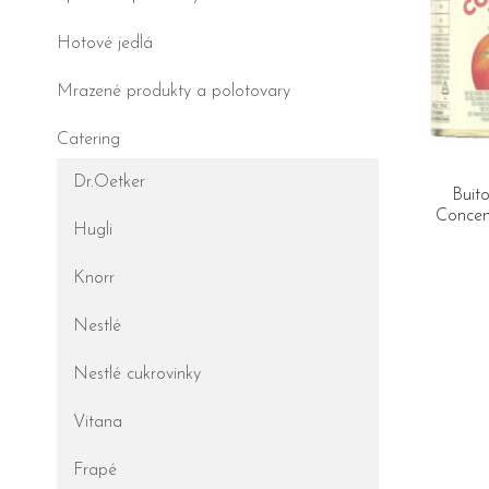
Hotové jedlá
Mrazené produkty a polotovary
Catering
Dr.Oetker
Buit
Concent
Hugli
Knorr
Nestlé
Nestlé cukrovinky
Vitana
Frapé