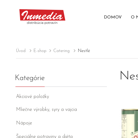
DOMOV
O 
Úvod
E-shop
Catering
Nestlé
Nes
Kategórie
Akciové položky
Mliečne výrobky, syry a vajcia
Nápoje
Špeciálne potraviny a diéta