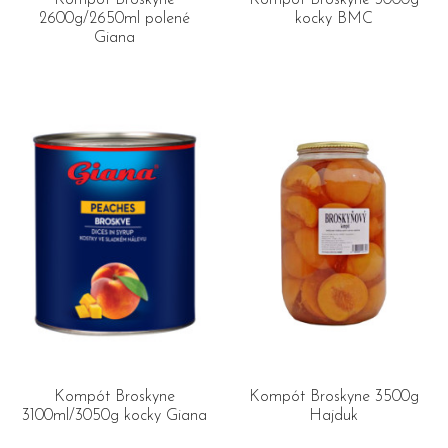
Kompót Broskyne
Kompót Broskyne 3000g
2600g/2650ml polené
kocky BMC
Giana
Kompót Broskyne
Kompót Broskyne 3500g
3100ml/3050g kocky Giana
Hajduk