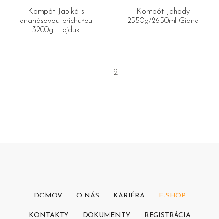
Kompót Jablká s
Kompót Jahody
ananásovou príchuťou
2550g/2650ml Giana
3200g Hajduk
1
2
DOMOV
O NÁS
KARIÉRA
E-SHOP
KONTAKTY
DOKUMENTY
REGISTRÁCIA