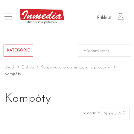
login
Prihlásiť
KATEGÓRIE
Úvod
E-shop
Konzervované a sterilizované produkty
Kompóty
Kompóty
Zoradiť: