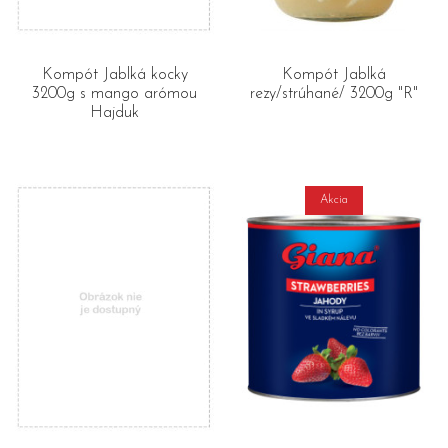
Kompót Jablká kocky
Kompót Jablká
3200g s mango arómou
rezy/strúhané/ 3200g "R"
Hajduk
Akcia