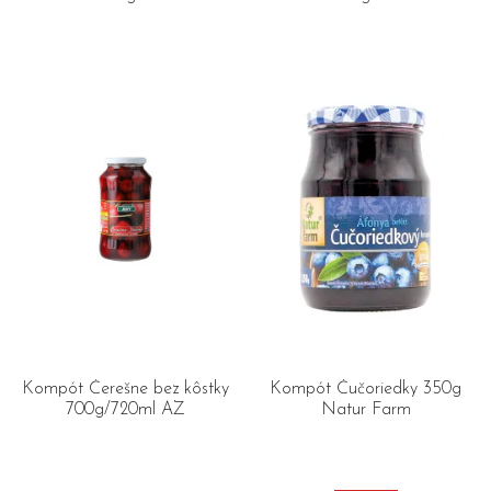
Kompót Čerešne bez kôstky
Kompót Čučoriedky 350g
700g/720ml AZ
Natur Farm