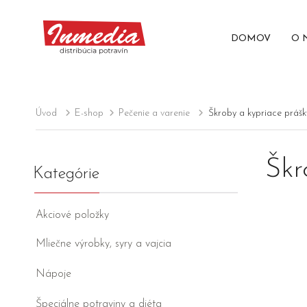
DOMOV
O 
Úvod
E-shop
Pečenie a varenie
Škroby a kypriace prášk
Škr
Kategórie
Akciové položky
Mliečne výrobky, syry a vajcia
Nápoje
Špeciálne potraviny a diéta