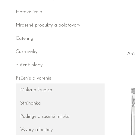
Hotové jedlá
Mrazené produkty a polotovary
Catering
Cukrovinky
Aró
Sušené plody
Pečenie a varenie
Múka a krupica
Strúhanka
Pudingy a sušené mlieko
Vývary a bujóny