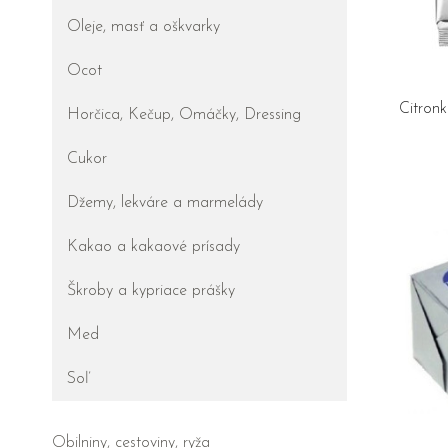
Oleje, masť a oškvarky
Ocot
Citronk
Horčica, Kečup, Omáčky, Dressing
Cukor
Džemy, lekváre a marmelády
Kakao a kakaové prísady
Škroby a kypriace prášky
Med
Soľ
Obilniny, cestoviny, ryža