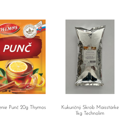
enie Punč 20g Thymos
Kukuričný Škrob Maisstärke
1kg Technolim