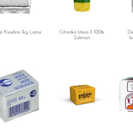
a Kyselina 1kg Liana
Citronka šťava 1l 100%
De
Solimon
b