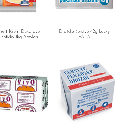
zert Krém Dukátové
Droždie čerstvé 42g kocky
uchtičky 1kg Amylon
FALA