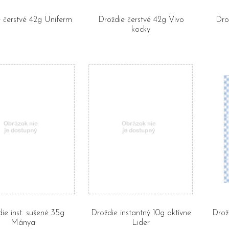
 čerstvé 42g Uniferm
Droždie čerstvé 42g Vivo
Drož
kocky
ie inst. sušené 35g
Droždie instantný 10g aktívne
Drož
Mánya
Lider