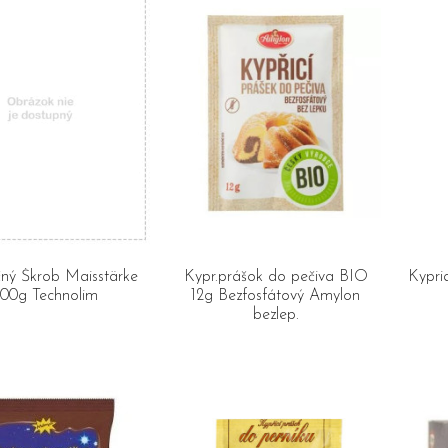
čný Škrob Maisstärke
Kypr.prášok do pečiva BIO
Kypri
00g Technolim
12g Bezfosfátový Amylon
bezlep.