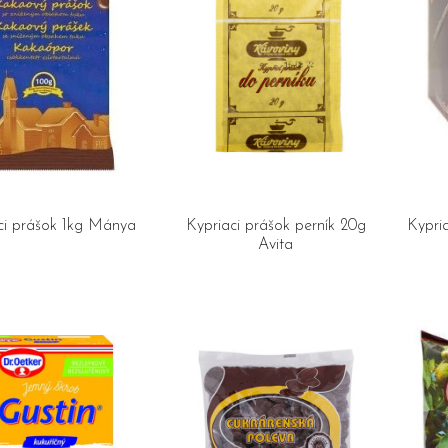
ci prášok 1kg Mánya
Kypriaci prášok perník 20g
Kypria
Avita