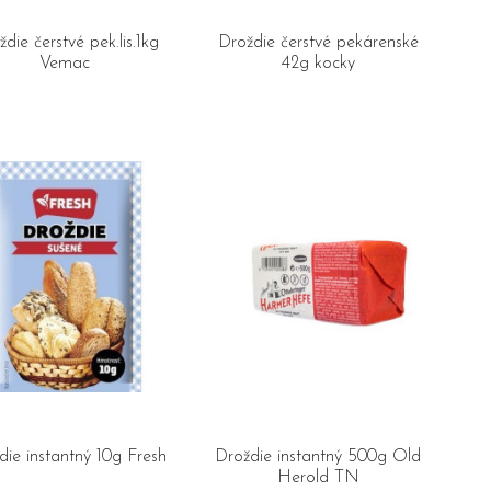
die čerstvé pek.lis.1kg
Droždie čerstvé pekárenské
Vemac
42g kocky
die instantný 10g Fresh
Droždie instantný 500g Old
Herold TN