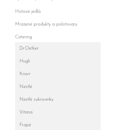
Hotové jedlá
Mrazené produkty a polotovary
Catering
Dr.Oetker
Hugli
Knorr
Nestlé
Nestlé cukrovinky
Vitana
Frapé