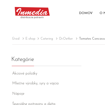
DOMOV
O 
Úvod
E-shop
Catering
Dr.Oetker
Tomates Concassé
Kategórie
Akciové položky
Mliečne výrobky, syry a vajcia
Nápoje
Špeciálne potraviny a diéta