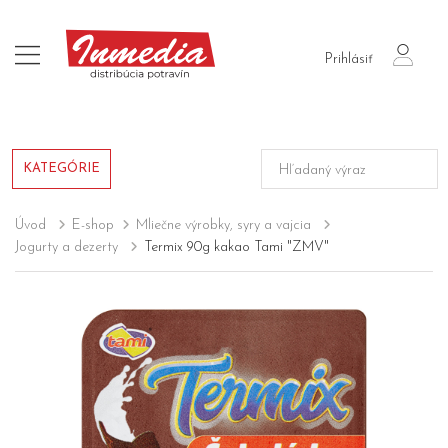
login
Prihlásiť
KATEGÓRIE
Úvod
E-shop
Mliečne výrobky, syry a vajcia
Jogurty a dezerty
Termix 90g kakao Tami "ZMV"