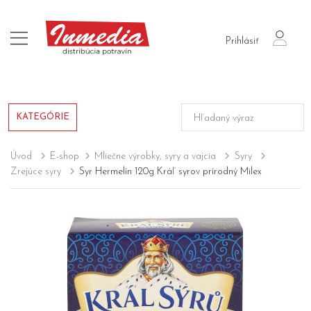
login
Prihlásiť
KATEGÓRIE
Úvod
E-shop
Mliečne výrobky, syry a vajcia
Syry
Zrejúce syry
Syr Hermelín 120g Kráľ syrov prírodný Milex