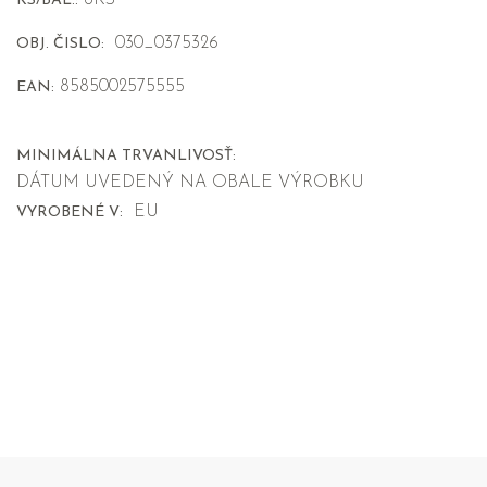
6KS
KS/BAL.:
030_0375326
OBJ. ČISLO:
8585002575555
EAN:
MINIMÁLNA TRVANLIVOSŤ:
DÁTUM UVEDENÝ NA OBALE VÝROBKU
EU
VYROBENÉ V: