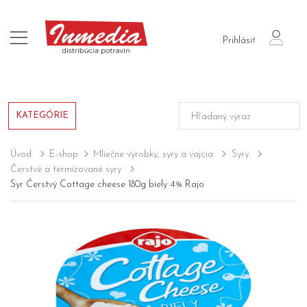
login
Prihlásiť
KATEGÓRIE
Úvod
E-shop
Mliečne výrobky, syry a vajcia
Syry
Čerstvé a termizované syry
Syr Čerstvý Cottage cheese 180g biely 4% Rajo