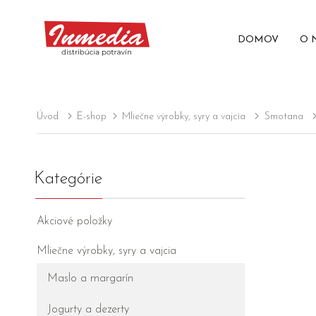
DOMOV
O 
Úvod
E-shop
Mliečne výrobky, syry a vajcia
Smotana
Kategórie
Akciové položky
Mliečne výrobky, syry a vajcia
Maslo a margarín
Jogurty a dezerty