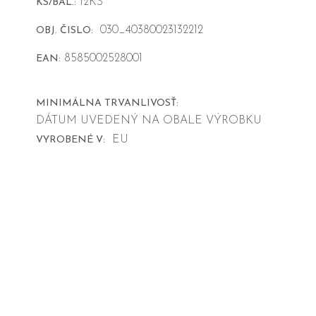
12KS
KS/BAL.:
030_40380023132212
OBJ. ČISLO:
8585002528001
EAN:
MINIMÁLNA TRVANLIVOSŤ:
DÁTUM UVEDENÝ NA OBALE VÝROBKU
EU
VYROBENÉ V: