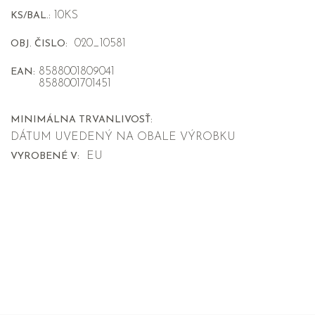
10KS
KS/BAL.:
020_10581
OBJ. ČISLO:
8588001809041
EAN:
8588001701451
MINIMÁLNA TRVANLIVOSŤ:
DÁTUM UVEDENÝ NA OBALE VÝROBKU
EU
VYROBENÉ V: