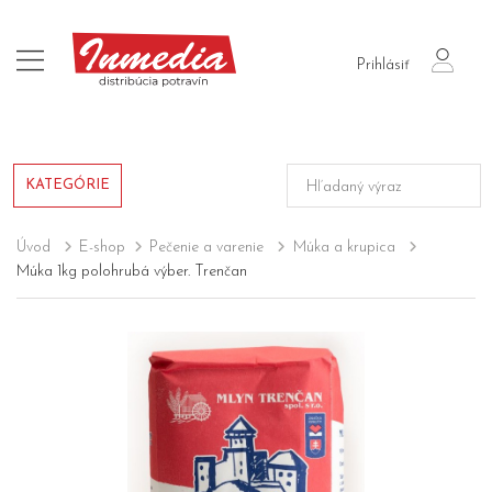
login
Prihlásiť
KATEGÓRIE
Úvod
E-shop
Pečenie a varenie
Múka a krupica
Múka 1kg polohrubá výber. Trenčan