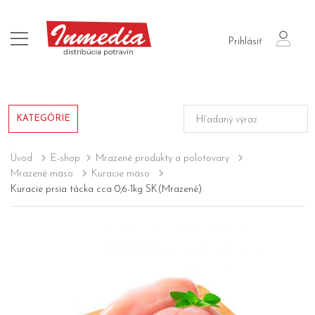
login
Prihlásiť
KATEGÓRIE
Úvod
E-shop
Mrazené produkty a polotovary
Mrazené mäso
Kuracie mäso
Kuracie prsia tácka cca 0,6-1kg SK(Mrazené)