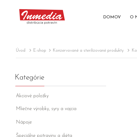
DOMOV
O 
Úvod
E-shop
Konzervované a sterilizované produkty
Ko
Kategórie
Akciové položky
Mliečne výrobky, syry a vajcia
Nápoje
Špeciálne potraviny a diéta