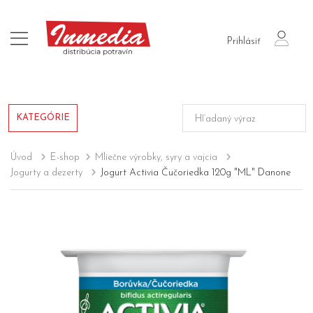
login
Prihlásiť
KATEGÓRIE
Úvod
E-shop
Mliečne výrobky, syry a vajcia
Jogurty a dezerty
Jogurt Activia Čučoriedka 120g "ML" Danone