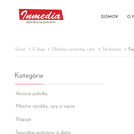
DOMOV
O 
Úvod
E-shop
Obilniny, cestoviny, ryža
Strukoviny
Fa
Kategórie
Akciové položky
Mliečne výrobky, syry a vajcia
Nápoje
Špeciálne potraviny a diéta