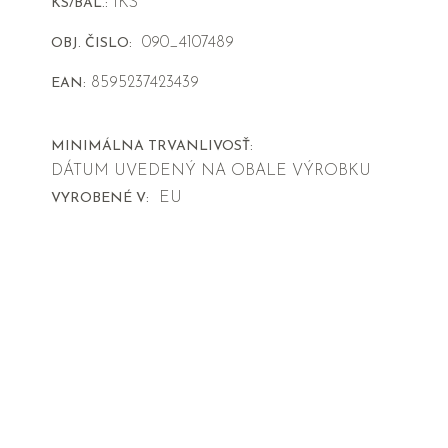
1KS
KS/BAL.:
090_4107489
OBJ. ČISLO:
8595237423439
EAN:
MINIMÁLNA TRVANLIVOSŤ:
DÁTUM UVEDENÝ NA OBALE VÝROBKU
EU
VYROBENÉ V: