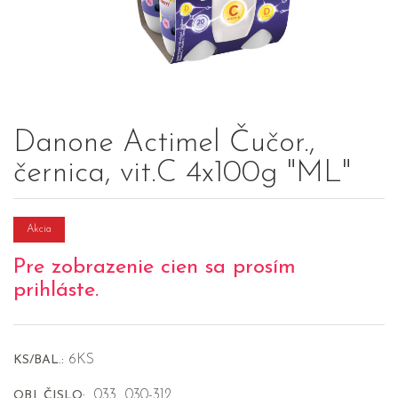
Danone Actimel Čučor.,
černica, vit.C 4x100g "ML"
Akcia
Pre zobrazenie cien sa prosím
prihláste.
6KS
KS/BAL.:
033_030-312
OBJ. ČISLO: