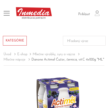
login
Prihlásiť
KATEGÓRIE
Úvod
E-shop
Mliečne výrobky, syry a vajcia
Mliečne nápoje
Danone Actimel Čučor., černica, vit.C 4x100g "ML"