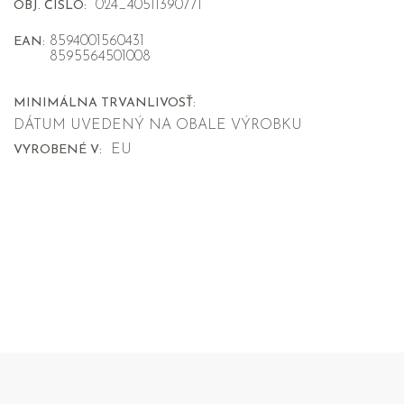
024_40511390771
OBJ. ČISLO:
8594001560431
EAN:
8595564501008
MINIMÁLNA TRVANLIVOSŤ:
DÁTUM UVEDENÝ NA OBALE VÝROBKU
EU
VYROBENÉ V: