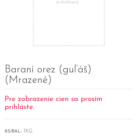
Baraní orez (guľáš)
(Mrazené)
Pre zobrazenie cien sa prosím
prihláste.
1KG
KS/BAL.: