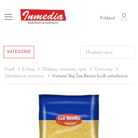
login
Prihlásiť
KATEGÓRIE
Úvod
E-shop
Obilniny, cestoviny, ryža
Cestoviny
Semolinové cestoviny
Vretená 5kg San Benito fusilli semolinové