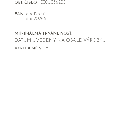
030_036205
OBJ. ČISLO:
85812857
EAN:
85820296
MINIMÁLNA TRVANLIVOSŤ:
DÁTUM UVEDENÝ NA OBALE VÝROBKU
EU
VYROBENÉ V: