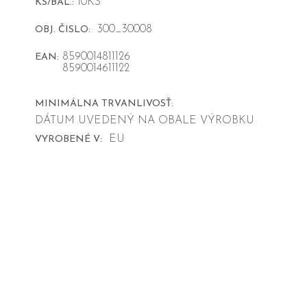
10KS
KS/BAL.:
300_30008
OBJ. ČISLO:
8590014811126
EAN:
8590014611122
MINIMÁLNA TRVANLIVOSŤ:
DÁTUM UVEDENÝ NA OBALE VÝROBKU
EU
VYROBENÉ V: