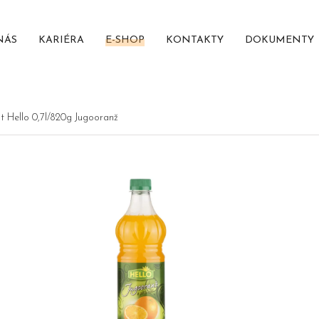
NÁS
KARIÉRA
E-SHOP
KONTAKTY
DOKUMENTY
t Hello 0,7l/820g Jugooranž