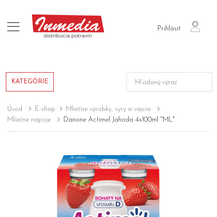
login
Prihlásiť
KATEGÓRIE
Úvod
E-shop
Mliečne výrobky, syry a vajcia
Mliečne nápoje
Danone Actimel Jahoda 4x100ml "ML"