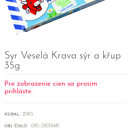
Syr Veselá Krava sýr a křup
35g
Pre zobrazenie cien sa prosím
prihláste.
20KS
KS/BAL.:
030_03013481
OBJ. ČISLO: