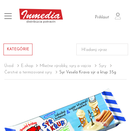
login
Prihlásiť
KATEGÓRIE
Úvod
E-shop
Mliečne výrobky, syry a vajcia
Syry
Čerstvé a termizované syry
Syr Veselá Krava sýr a křup 35g