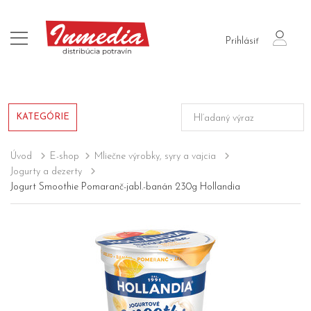
login
Prihlásiť
KATEGÓRIE
Úvod
E-shop
Mliečne výrobky, syry a vajcia
Jogurty a dezerty
Jogurt Smoothie Pomaranč-jabl.-banán 230g Hollandia