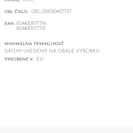
10KS
KS/BAL.:
030_031050457737
OBJ. ČISLO:
8594001177714
EAN:
8594001177721
MINIMÁLNA TRVANLIVOSŤ:
DÁTUM UVEDENÝ NA OBALE VÝROBKU
EU
VYROBENÉ V: